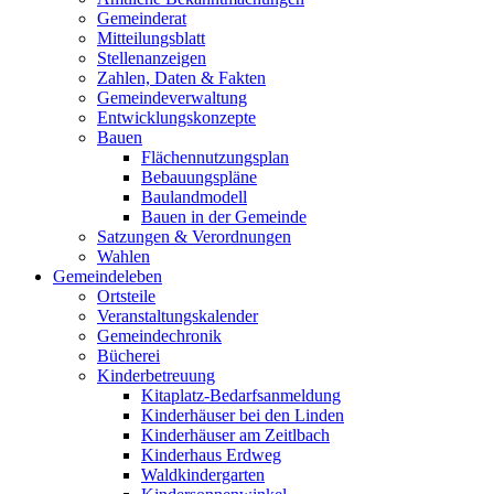
Gemeinderat
Mitteilungsblatt
Stellenanzeigen
Zahlen, Daten & Fakten
Gemeindeverwaltung
Entwicklungskonzepte
Bauen
Flächennutzungsplan
Bebauungspläne
Baulandmodell
Bauen in der Gemeinde
Satzungen & Verordnungen
Wahlen
Gemeindeleben
Ortsteile
Veranstaltungskalender
Gemeindechronik
Bücherei
Kinderbetreuung
Kitaplatz-Bedarfsanmeldung
Kinderhäuser bei den Linden
Kinderhäuser am Zeitlbach
Kinderhaus Erdweg
Waldkindergarten