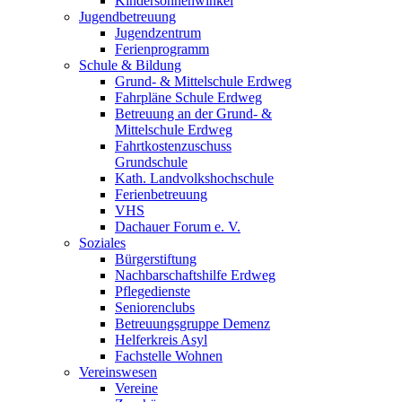
Kindersonnenwinkel
Jugendbetreuung
Jugendzentrum
Ferienprogramm
Schule & Bildung
Grund- & Mittelschule Erdweg
Fahrpläne Schule Erdweg
Betreuung an der Grund- &
Mittelschule Erdweg
Fahrtkostenzuschuss
Grundschule
Kath. Landvolkshochschule
Ferienbetreuung
VHS
Dachauer Forum e. V.
Soziales
Bürgerstiftung
Nachbarschaftshilfe Erdweg
Pflegedienste
Seniorenclubs
Betreuungsgruppe Demenz
Helferkreis Asyl
Fachstelle Wohnen
Vereinswesen
Vereine