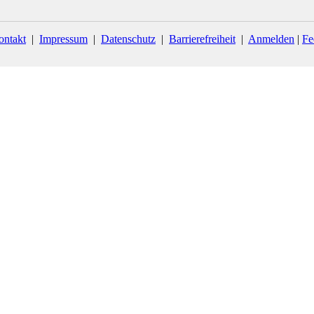
ontakt
|
Impressum
|
Datenschutz
|
Barrierefreiheit
|
Anmelden
|
Fe