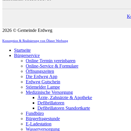
K
2026 © Gemeinde Erdweg
Konzeption & Realisierung von Ölsner Werbung
Startseite
Bürgerservice
Online Termin vereinbaren
Online-Service & Formulare
Öffnungszeiten
Die Erdweg App
Erdweg Gutschein
Störmelder Lampe
Medizinische Versorgung
Ärzte, Zahnärzte & Apotheke
Defibrillatoren
Defibrillatoren Standortkarte
Fundbüro
Bürgerfragestunde
E-Ladestation
Wasserversorgung