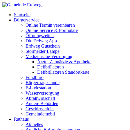
Startseite
Bürgerservice
Online Termin vereinbaren
Online-Service & Formulare
Öffnungszeiten
Die Erdweg App
Erdweg Gutschein
Störmelder Lampe
Medizinische Versorgung
Ärzte, Zahnärzte & Apotheke
Defibrillatoren
Defibrillatoren Standortkarte
Fundbüro
Bürgerfragestunde
E-Ladestation
Wasserversorgung
Abfallwirtschaft
Andere Behörden
Geschirrverleih
Gemeindemobil
Rathaus
Aktuelles
Amtliche Bekanntmachungen