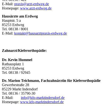
E-Mail:
praxis@arzt-erdweg.de
Homepage:
www.arzt-erdweg.de
Hausärzte am Erdweg
Hauptstr. 5 a
85253 Erdweg
Tel. 08138 / 8001
E-Mail:
kontakt@hausarztpraxis-erdweg.de
Zahnarzt/Kieferorthopädie:
Dr. Kevin Hummel
Rathausplatz 1
85253 Erdweg
Tel. 08138 / 92945
Dr. Marion Teichmann, Fachzahnärztin für Kieferorthopädie
Gewerbestraße 28
85229 Markt Indersdorf
Tel. 08136 / 35790-30
E-Mail:
info@kfo-marktindersdorf.de
Homepage:
www.kfo-marktindersdorf.de