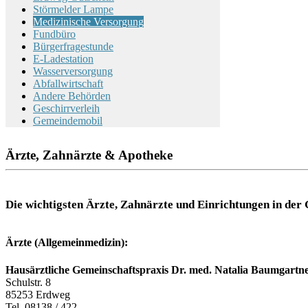
Störmelder Lampe
Medizinische Versorgung
Fundbüro
Bürgerfragestunde
E-Ladestation
Wasserversorgung
Abfallwirtschaft
Andere Behörden
Geschirrverleih
Gemeindemobil
Ärzte, Zahnärzte & Apotheke
Die wichtigsten Ärzte, Zahnärzte und Einrichtungen in de
Ärzte (Allgemeinmedizin):
Hausärztliche Gemeinschaftspraxis Dr. med. Natalia Baumgartn
Schulstr. 8
85253 Erdweg
Tel. 08138 / 422