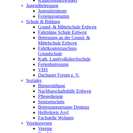
Kindersonnenwinkel
Jugendbetreuung
Jugendzentrum
Ferienprogramm
Schule & Bildung
Grund- & Mittelschule Erdweg
Fahrpläne Schule Erdweg
Betreuung an der Grund- &
Mittelschule Erdweg
Fahrtkostenzuschuss
Grundschule
Kath. Landvolkshochschule
Ferienbetreuung
VHS
Dachauer Forum e. V.
Soziales
Bürgerstiftung
Nachbarschaftshilfe Erdweg
Pflegedienste
Seniorenclubs
Betreuungsgruppe Demenz
Helferkreis Asyl
Fachstelle Wohnen
Vereinswesen
Vereine