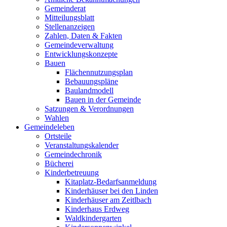
Gemeinderat
Mitteilungsblatt
Stellenanzeigen
Zahlen, Daten & Fakten
Gemeindeverwaltung
Entwicklungskonzepte
Bauen
Flächennutzungsplan
Bebauungspläne
Baulandmodell
Bauen in der Gemeinde
Satzungen & Verordnungen
Wahlen
Gemeindeleben
Ortsteile
Veranstaltungskalender
Gemeindechronik
Bücherei
Kinderbetreuung
Kitaplatz-Bedarfsanmeldung
Kinderhäuser bei den Linden
Kinderhäuser am Zeitlbach
Kinderhaus Erdweg
Waldkindergarten