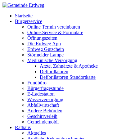
Startseite
Bürgerservice
Online Termin vereinbaren
Online-Service & Formulare
Öffnungszeiten
Die Erdweg App
Erdweg Gutschein
Störmelder Lampe
Medizinische Versorgung
Ärzte, Zahnärzte & Apotheke
Defibrillatoren
Defibrillatoren Standortkarte
Fundbüro
Bürgerfragestunde
E-Ladestation
Wasserversorgung
Abfallwirtschaft
Andere Behörden
Geschirrverleih
Gemeindemobil
Rathaus
Aktuelles
Amtliche Bekanntmachungen