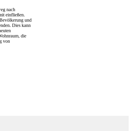
weg nach
it einfließen.
 Bevölkerung und
nden. Dies kann
neuten
Wohnraum, die
ng von