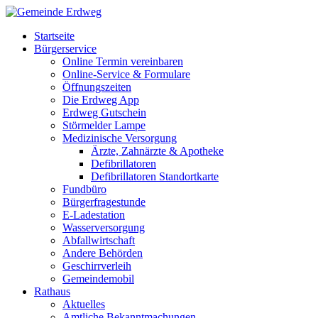
Startseite
Bürgerservice
Online Termin vereinbaren
Online-Service & Formulare
Öffnungszeiten
Die Erdweg App
Erdweg Gutschein
Störmelder Lampe
Medizinische Versorgung
Ärzte, Zahnärzte & Apotheke
Defibrillatoren
Defibrillatoren Standortkarte
Fundbüro
Bürgerfragestunde
E-Ladestation
Wasserversorgung
Abfallwirtschaft
Andere Behörden
Geschirrverleih
Gemeindemobil
Rathaus
Aktuelles
Amtliche Bekanntmachungen