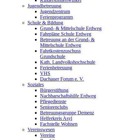
Kindersonnenwinkel
Jugendbetreuung
Jugendzentrum
Ferienprogramm
Schule & Bildung
Grund- & Mittelschule Erdweg
Fahrpläne Schule Erdweg
Betreuung an der Grund- &
Mittelschule Erdweg
Fahrtkostenzuschuss
Grundschule
Kath. Landvolkshochschule
Ferienbetreuung
VHS
Dachauer Forum e. V.
Soziales
Bürgerstiftung
Nachbarschaftshilfe Erdweg
Pflegedienste
Seniorenclubs
Betreuungsgruppe Demenz
Helferkreis Asyl
Fachstelle Wohnen
Vereinswesen
Vereine