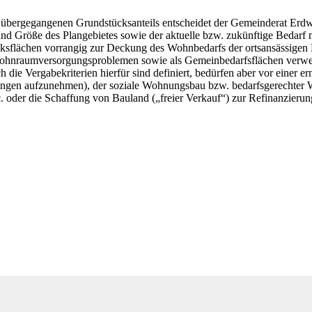
bergegangenen Grundstücksanteils entscheidet der Gemeinderat Erd
d Größe des Plangebietes sowie der aktuelle bzw. zukünftige Bedarf m
sflächen vorrangig zur Deckung des Wohnbedarfs der ortsansässigen
ohnraumversorgungsproblemen sowie als Gemeinbedarfsflächen verwe
die Vergabekriterien hierfür sind definiert, bedürfen aber vor einer er
gen aufzunehmen), der soziale Wohnungsbau bzw. bedarfsgerechter 
c. oder die Schaffung von Bauland („freier Verkauf“) zur Refinanzieru