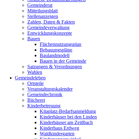
Gemeinderat
Mitteilungsblatt
Stellenanzeigen
Zahlen, Daten & Fakten
Gemeindeverwaltung
Entwicklungskonzepte
Bauen
Flächennutzungsplan
Bebauungspläne
Baulandmodell
Bauen in der Gemeinde
Satzungen & Verordnungen
Wahlen
Gemeindeleben
Ortsteile
Veranstaltungskalender
Gemeindechronik
Bücherei
Kinderbetreuung
Kitaplatz-Bedarfsanmeldung
Kinderhäuser bei den Linden
Kinderhäuser am Zeitlbach
Kinderhaus Erdweg
Waldkindergarten