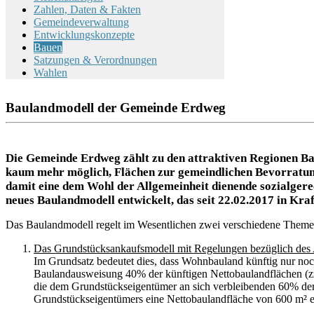
Zahlen, Daten & Fakten
Gemeindeverwaltung
Entwicklungskonzepte
Bauen
Satzungen & Verordnungen
Wahlen
Baulandmodell der Gemeinde Erdweg
Die Gemeinde Erdweg zählt zu den attraktiven Regionen Baye
kaum mehr möglich, Flächen zur gemeindlichen Bevorratung
damit eine dem Wohl der Allgemeinheit dienende sozialger
neues Baulandmodell entwickelt, das seit 22.02.2017 in Kraft
Das Baulandmodell regelt im Wesentlichen zwei verschiedene Theme
Das Grundstücksankaufsmodell mit Regelungen bezüglich des 
Im Grundsatz bedeutet dies, dass Wohnbauland künftig nur no
Baulandausweisung 40% der künftigen Nettobaulandflächen (zzg
die dem Grundstückseigentümer an sich verbleibenden 60% der k
Grundstückseigentümers eine Nettobaulandfläche von 600 m² er