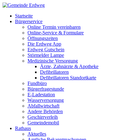
Startseite
Bürgerservice
Online Termin vereinbaren
Online-Service & Formulare
Öffnungszeiten
Die Erdweg App
Erdweg Gutschein
Störmelder Lampe
Medizinische Versorgung
Ärzte, Zahnärzte & Apotheke
Defibrillatoren
Defibrillatoren Standortkarte
Fundbüro
Bürgerfragestunde
E-Ladestation
Wasserversorgung
Abfallwirtschaft
Andere Behörden
Geschirrverleih
Gemeindemobil
Rathaus
Aktuelles
Amtliche Bekanntmachungen