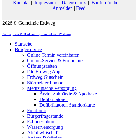
Kontakt
|
Impressum
|
Datenschutz
|
Barrierefreiheit
|
Anmelden
|
Feed
2026 © Gemeinde Erdweg
Konzeption & Realisierung von Ölsner Werbung
Startseite
Bürgerservice
Online Termin vereinbaren
Online-Service & Formulare
Öffnungszeiten
Die Erdweg App
Erdweg Gutschein
Störmelder Lampe
Medizinische Versorgung
Ärzte, Zahnärzte & Apotheke
Defibrillatoren
Defibrillatoren Standortkarte
Fundbüro
Bürgerfragestunde
E-Ladestation
Wasserversorgung
Abfallwirtschaft