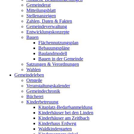
Gemeinderat
Mitteilungsblatt
Stellenanzeigen
Zahlen, Daten & Fakten
Gemeindeverwaltung
Entwicklungskonzepte
Bauen
Flächennutzungsplan
Bebauungspläne
Baulandmodell
Bauen in der Gemeinde
Satzungen & Verordnungen
Wahlen
Gemeindeleben
Ortsteile
Veranstaltungskalender
Gemeindechronik
Bücherei
Kinderbetreuung
Kitaplatz-Bedarfsanmeldung
Kinderhäuser bei den Linden
Kinderhäuser am Zeitlbach
Kinderhaus Erdweg
Waldkindergarten