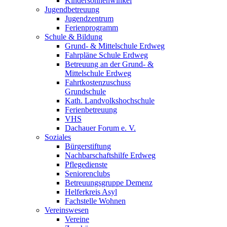
Kindersonnenwinkel
Jugendbetreuung
Jugendzentrum
Ferienprogramm
Schule & Bildung
Grund- & Mittelschule Erdweg
Fahrpläne Schule Erdweg
Betreuung an der Grund- &
Mittelschule Erdweg
Fahrtkostenzuschuss
Grundschule
Kath. Landvolkshochschule
Ferienbetreuung
VHS
Dachauer Forum e. V.
Soziales
Bürgerstiftung
Nachbarschaftshilfe Erdweg
Pflegedienste
Seniorenclubs
Betreuungsgruppe Demenz
Helferkreis Asyl
Fachstelle Wohnen
Vereinswesen
Vereine