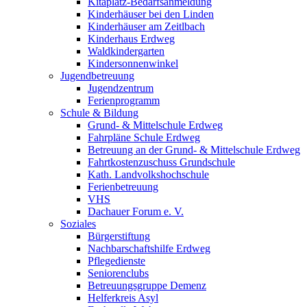
Kitaplatz-Bedarfsanmeldung
Kinderhäuser bei den Linden
Kinderhäuser am Zeitlbach
Kinderhaus Erdweg
Waldkindergarten
Kindersonnenwinkel
Jugendbetreuung
Jugendzentrum
Ferienprogramm
Schule & Bildung
Grund- & Mittelschule Erdweg
Fahrpläne Schule Erdweg
Betreuung an der Grund- & Mittelschule Erdweg
Fahrtkostenzuschuss Grundschule
Kath. Landvolkshochschule
Ferienbetreuung
VHS
Dachauer Forum e. V.
Soziales
Bürgerstiftung
Nachbarschaftshilfe Erdweg
Pflegedienste
Seniorenclubs
Betreuungsgruppe Demenz
Helferkreis Asyl