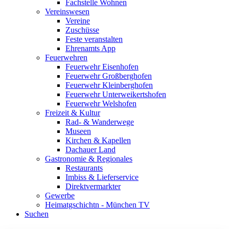
Fachstelle Wohnen
Vereinswesen
Vereine
Zuschüsse
Feste veranstalten
Ehrenamts App
Feuerwehren
Feuerwehr Eisenhofen
Feuerwehr Großberghofen
Feuerwehr Kleinberghofen
Feuerwehr Unterweikertshofen
Feuerwehr Welshofen
Freizeit & Kultur
Rad- & Wanderwege
Museen
Kirchen & Kapellen
Dachauer Land
Gastronomie & Regionales
Restaurants
Imbiss & Lieferservice
Direktvermarkter
Gewerbe
Heimatgschichtn - München TV
Suchen