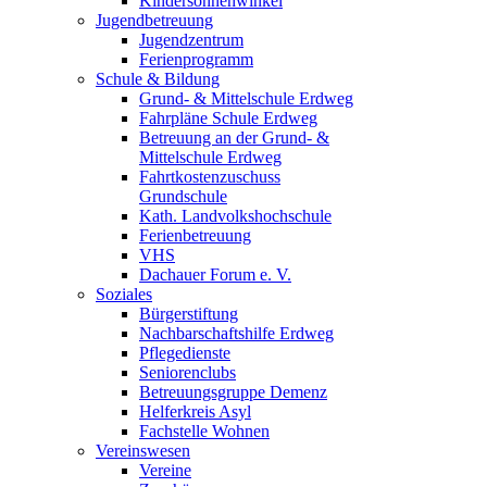
Kindersonnenwinkel
Jugendbetreuung
Jugendzentrum
Ferienprogramm
Schule & Bildung
Grund- & Mittelschule Erdweg
Fahrpläne Schule Erdweg
Betreuung an der Grund- &
Mittelschule Erdweg
Fahrtkostenzuschuss
Grundschule
Kath. Landvolkshochschule
Ferienbetreuung
VHS
Dachauer Forum e. V.
Soziales
Bürgerstiftung
Nachbarschaftshilfe Erdweg
Pflegedienste
Seniorenclubs
Betreuungsgruppe Demenz
Helferkreis Asyl
Fachstelle Wohnen
Vereinswesen
Vereine