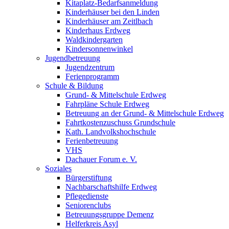
Kitaplatz-Bedarfsanmeldung
Kinderhäuser bei den Linden
Kinderhäuser am Zeitlbach
Kinderhaus Erdweg
Waldkindergarten
Kindersonnenwinkel
Jugendbetreuung
Jugendzentrum
Ferienprogramm
Schule & Bildung
Grund- & Mittelschule Erdweg
Fahrpläne Schule Erdweg
Betreuung an der Grund- & Mittelschule Erdweg
Fahrtkostenzuschuss Grundschule
Kath. Landvolkshochschule
Ferienbetreuung
VHS
Dachauer Forum e. V.
Soziales
Bürgerstiftung
Nachbarschaftshilfe Erdweg
Pflegedienste
Seniorenclubs
Betreuungsgruppe Demenz
Helferkreis Asyl