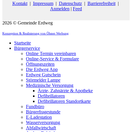
Kontakt
|
Impressum
|
Datenschutz
|
Barrierefreiheit
|
Anmelden
|
Feed
2026 © Gemeinde Erdweg
Konzeption & Realisierung von Ölsner Werbung
Startseite
Bürgerservice
Online Termin vereinbaren
Online-Service & Formulare
Öffnungszeiten
Die Erdweg App
Erdweg Gutschein
Störmelder Lampe
Medizinische Versorgung
Ärzte, Zahnärzte & Apotheke
Defibrillatoren
Defibrillatoren Standortkarte
Fundbüro
Bürgerfragestunde
E-Ladestation
Wasserversorgung
Abfallwirtschaft