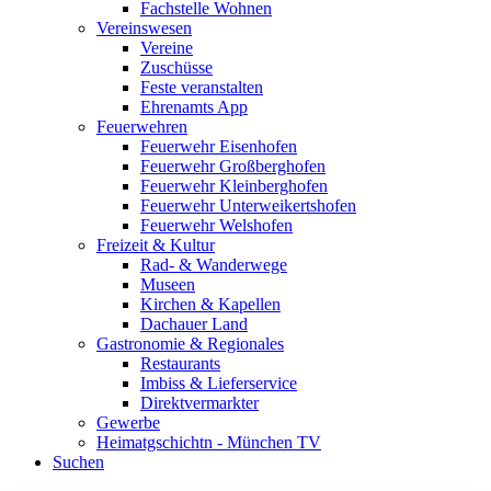
Fachstelle Wohnen
Vereinswesen
Vereine
Zuschüsse
Feste veranstalten
Ehrenamts App
Feuerwehren
Feuerwehr Eisenhofen
Feuerwehr Großberghofen
Feuerwehr Kleinberghofen
Feuerwehr Unterweikertshofen
Feuerwehr Welshofen
Freizeit & Kultur
Rad- & Wanderwege
Museen
Kirchen & Kapellen
Dachauer Land
Gastronomie & Regionales
Restaurants
Imbiss & Lieferservice
Direktvermarkter
Gewerbe
Heimatgschichtn - München TV
Suchen