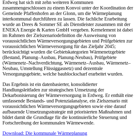
Erdweg hat sich mit zehn weiteren Kommunen
zusammengeschlossen zu einem Konvoi unter der Koordination der
Gemeinde Pfaffenhofen an der Glonn, um die Wärmeplanung
interkommunal durchführen zu lassen. Die fachliche Erarbeitung
wurde an Drees & Sommer SE als Dienstleister zusammen mit der
ENEKA Energie & Karten GmbH vergeben. Kernelement ist dabei
im Rahmen der Zielszenariodefinition die Ausweisung von
voraussichtlichen Wärmeversorgungsgebieten und Prüfgebieten zur
voraussichtlichen Wärmeversorgung für das Zieljahr 2045;
berücksichtigt wurden die Gebietskategorien Wärmenetzgebiete
(Bestand, Planung–Ausbau, Planung-Neubau), Prüfgebiete
(Wärmenetz–Nachverdichtung, Wärmenetz–Ausbau, Wärmenetz–
Neubau, Umstellung Flüssiggasnetz) und dezentrale
Versorgungsgebiete, welche baublockscharf erarbeitet wurden.
Das Ergebnis ist ein datenbasierter, konsolidierter
Handlungsleitfaden zur strategischen Umsetzung der
Dekarbonisierung der Wärmeversorgung in Erdweg. Er enthält eine
umfassende Bestands- und Potenzialanalyse, ein Zielszenario mit
voraussichtlichen Wärmeversorgungsgebieten sowie eine darauf
aufbauende Umsetzungsstrategie mit priorisierten Maßnahmen und
bildet damit die Grundlage für die kontinuierliche Steuerung und
Fortschreibung der kommunalen Wärmewende.
Download: Die kommunale Wärmeplanung