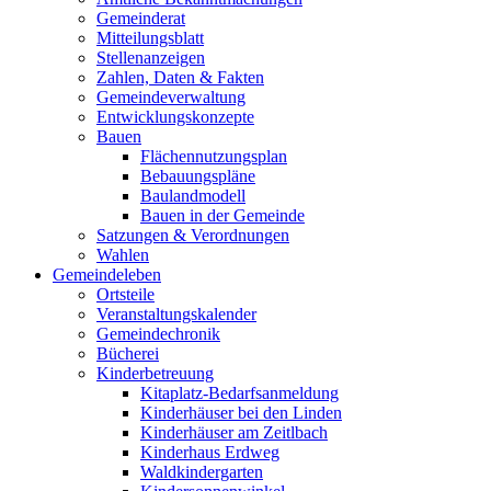
Gemeinderat
Mitteilungsblatt
Stellenanzeigen
Zahlen, Daten & Fakten
Gemeindeverwaltung
Entwicklungskonzepte
Bauen
Flächennutzungsplan
Bebauungspläne
Baulandmodell
Bauen in der Gemeinde
Satzungen & Verordnungen
Wahlen
Gemeindeleben
Ortsteile
Veranstaltungskalender
Gemeindechronik
Bücherei
Kinderbetreuung
Kitaplatz-Bedarfsanmeldung
Kinderhäuser bei den Linden
Kinderhäuser am Zeitlbach
Kinderhaus Erdweg
Waldkindergarten