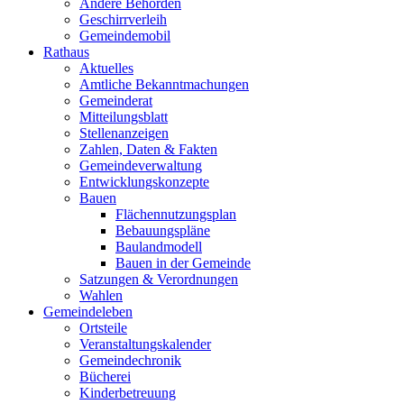
Andere Behörden
Geschirrverleih
Gemeindemobil
Rathaus
Aktuelles
Amtliche Bekanntmachungen
Gemeinderat
Mitteilungsblatt
Stellenanzeigen
Zahlen, Daten & Fakten
Gemeindeverwaltung
Entwicklungskonzepte
Bauen
Flächennutzungsplan
Bebauungspläne
Baulandmodell
Bauen in der Gemeinde
Satzungen & Verordnungen
Wahlen
Gemeindeleben
Ortsteile
Veranstaltungskalender
Gemeindechronik
Bücherei
Kinderbetreuung