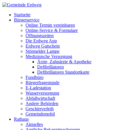
Startseite
Bürgerservice
Online Termin vereinbaren
Online-Service & Formulare
Öffnungszeiten
Die Erdweg App
Erdweg Gutschein
Störmelder Lampe
Medizinische Versorgung
Ärzte, Zahnärzte & Apotheke
Defibrillatoren
Defibrillatoren Standortkarte
Fundbüro
Bürgerfragestunde
E-Ladestation
Wasserversorgung
Abfallwirtschaft
Andere Behörden
Geschirrverleih
Gemeindemobil
Rathaus
Aktuelles
Amtliche Bekanntmachungen