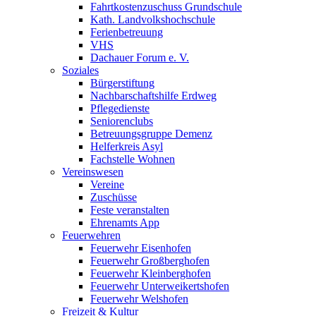
Fahrtkostenzuschuss Grundschule
Kath. Landvolkshochschule
Ferienbetreuung
VHS
Dachauer Forum e. V.
Soziales
Bürgerstiftung
Nachbarschaftshilfe Erdweg
Pflegedienste
Seniorenclubs
Betreuungsgruppe Demenz
Helferkreis Asyl
Fachstelle Wohnen
Vereinswesen
Vereine
Zuschüsse
Feste veranstalten
Ehrenamts App
Feuerwehren
Feuerwehr Eisenhofen
Feuerwehr Großberghofen
Feuerwehr Kleinberghofen
Feuerwehr Unterweikertshofen
Feuerwehr Welshofen
Freizeit & Kultur