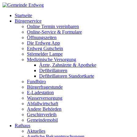
Startseite
Bürgerservice
Online Termin vereinbaren
Online-Service & Formulare
Öffnungszeiten
Die Erdweg App
Erdweg Gutschein
Störmelder Lampe
Medizinische Versorgung
Ärzte, Zahnärzte & Apotheke
Defibrillatoren
Defibrillatoren Standortkarte
Fundbüro
Bürgerfragestunde
E-Ladestation
Wasserversorgung
Abfallwirtschaft
Andere Behörden
Geschirrverleih
Gemeindemobil
Rathaus
Aktuelles
Amtliche Bekanntmachungen