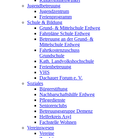
Kindersonnenwinkel
Jugendbetreuung
Jugendzentrum
Ferienprogramm
Schule & Bildung
Grund- & Mittelschule Erdweg
Fahrpläne Schule Erdweg
Betreuung an der Grund- &
Mittelschule Erdweg
Fahrtkostenzuschuss
Grundschule
Kath. Landvolkshochschule
Ferienbetreuung
VHS
Dachauer Forum e. V.
Soziales
Bürgerstiftung
Nachbarschaftshilfe Erdweg
Pflegedienste
Seniorenclubs
Betreuungsgruppe Demenz
Helferkreis Asyl
Fachstelle Wohnen
Vereinswesen
Vereine