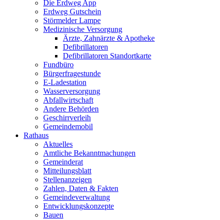
Die Erdweg App
Erdweg Gutschein
Störmelder Lampe
Medizinische Versorgung
Ärzte, Zahnärzte & Apotheke
Defibrillatoren
Defibrillatoren Standortkarte
Fundbüro
Bürgerfragestunde
E-Ladestation
Wasserversorgung
Abfallwirtschaft
Andere Behörden
Geschirrverleih
Gemeindemobil
Rathaus
Aktuelles
Amtliche Bekanntmachungen
Gemeinderat
Mitteilungsblatt
Stellenanzeigen
Zahlen, Daten & Fakten
Gemeindeverwaltung
Entwicklungskonzepte
Bauen