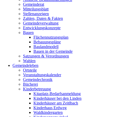
Gemeinderat
Mitteilungsblatt
Stellenanzeigen
Zahlen, Daten & Fakten
Gemeindeverwaltung
Entwicklungskonzepte
Bauen
Flächennutzungsplan
Bebauungspläne
Baulandmodell
Bauen in der Gemeinde
Satzungen & Verordnungen
Wahlen
Gemeindeleben
Ortsteile
Veranstaltungskalender
Gemeindechronik
Bücherei
Kinderbetreuung
Kitaplatz-Bedarfsanmeldung
Kinderhäuser bei den Linden
Kinderhäuser am Zeitlbach
Kinderhaus Erdweg
Waldkindergarten