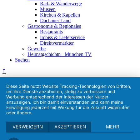
Rad- & Wanderwege
Museen
Kirchen & Kapellen
Dachauer Land
Gastronomie & Regionales
Restaurants
Imbiss & Lieferservice
Direktvermarkter
Gewerbe
Heimatgschichtn - München TV
Suchen
Diese Seite nutzt Website Tracking-Technologien von Dritten,
um ihre Dienste anzubieten, stetig zu verbessern und
Werbung entsprechend der Interessen der Nutzer
anzuzeigen. Ich bin damit einverstanden und kann meine
Einwilligung jederzeit mit Wirkung für die Zukunft widerrufen
oder ändern.
VERWEIGERN
AKZEPTIEREN
MEHR