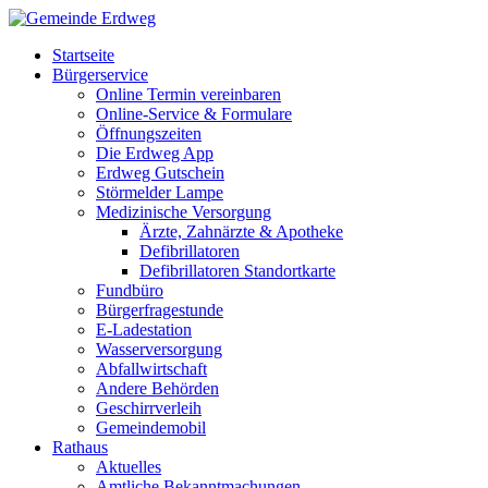
Startseite
Bürgerservice
Online Termin vereinbaren
Online-Service & Formulare
Öffnungszeiten
Die Erdweg App
Erdweg Gutschein
Störmelder Lampe
Medizinische Versorgung
Ärzte, Zahnärzte & Apotheke
Defibrillatoren
Defibrillatoren Standortkarte
Fundbüro
Bürgerfragestunde
E-Ladestation
Wasserversorgung
Abfallwirtschaft
Andere Behörden
Geschirrverleih
Gemeindemobil
Rathaus
Aktuelles
Amtliche Bekanntmachungen