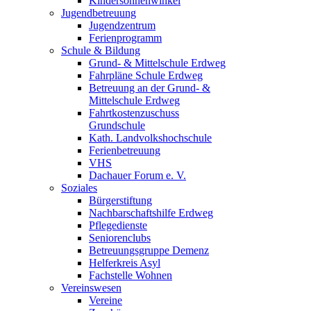
Kindersonnenwinkel
Jugendbetreuung
Jugendzentrum
Ferienprogramm
Schule & Bildung
Grund- & Mittelschule Erdweg
Fahrpläne Schule Erdweg
Betreuung an der Grund- &
Mittelschule Erdweg
Fahrtkostenzuschuss
Grundschule
Kath. Landvolkshochschule
Ferienbetreuung
VHS
Dachauer Forum e. V.
Soziales
Bürgerstiftung
Nachbarschaftshilfe Erdweg
Pflegedienste
Seniorenclubs
Betreuungsgruppe Demenz
Helferkreis Asyl
Fachstelle Wohnen
Vereinswesen
Vereine