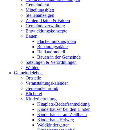
Gemeinderat
Mitteilungsblatt
Stellenanzeigen
Zahlen, Daten & Fakten
Gemeindeverwaltung
Entwicklungskonzepte
Bauen
Flächennutzungsplan
Bebauungspläne
Baulandmodell
Bauen in der Gemeinde
Satzungen & Verordnungen
Wahlen
Gemeindeleben
Ortsteile
Veranstaltungskalender
Gemeindechronik
Bücherei
Kinderbetreuung
Kitaplatz-Bedarfsanmeldung
Kinderhäuser bei den Linden
Kinderhäuser am Zeitlbach
Kinderhaus Erdweg
Waldkindergarten