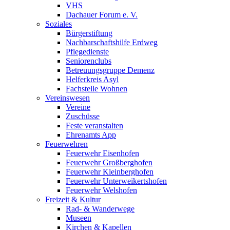
VHS
Dachauer Forum e. V.
Soziales
Bürgerstiftung
Nachbarschaftshilfe Erdweg
Pflegedienste
Seniorenclubs
Betreuungsgruppe Demenz
Helferkreis Asyl
Fachstelle Wohnen
Vereinswesen
Vereine
Zuschüsse
Feste veranstalten
Ehrenamts App
Feuerwehren
Feuerwehr Eisenhofen
Feuerwehr Großberghofen
Feuerwehr Kleinberghofen
Feuerwehr Unterweikertshofen
Feuerwehr Welshofen
Freizeit & Kultur
Rad- & Wanderwege
Museen
Kirchen & Kapellen