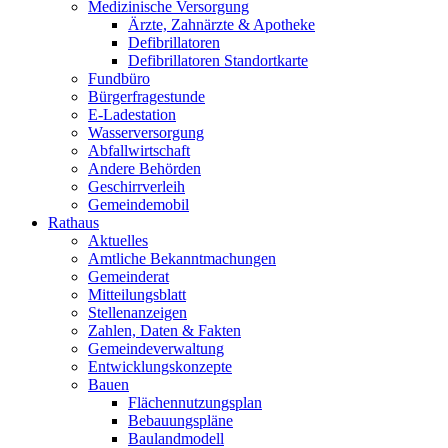
Medizinische Versorgung
Ärzte, Zahnärzte & Apotheke
Defibrillatoren
Defibrillatoren Standortkarte
Fundbüro
Bürgerfragestunde
E-Ladestation
Wasserversorgung
Abfallwirtschaft
Andere Behörden
Geschirrverleih
Gemeindemobil
Rathaus
Aktuelles
Amtliche Bekanntmachungen
Gemeinderat
Mitteilungsblatt
Stellenanzeigen
Zahlen, Daten & Fakten
Gemeindeverwaltung
Entwicklungskonzepte
Bauen
Flächennutzungsplan
Bebauungspläne
Baulandmodell