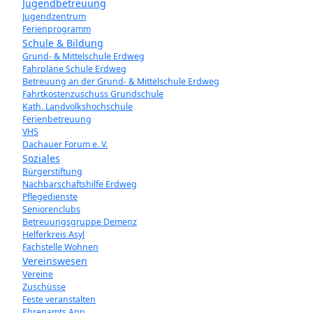
Jugendbetreuung
Jugendzentrum
Ferienprogramm
Schule & Bildung
Grund- & Mittelschule Erdweg
Fahrpläne Schule Erdweg
Betreuung an der Grund- & Mittelschule Erdweg
Fahrtkostenzuschuss Grundschule
Kath. Landvolkshochschule
Ferienbetreuung
VHS
Dachauer Forum e. V.
Soziales
Bürgerstiftung
Nachbarschaftshilfe Erdweg
Pflegedienste
Seniorenclubs
Betreuungsgruppe Demenz
Helferkreis Asyl
Fachstelle Wohnen
Vereinswesen
Vereine
Zuschüsse
Feste veranstalten
Ehrenamts App