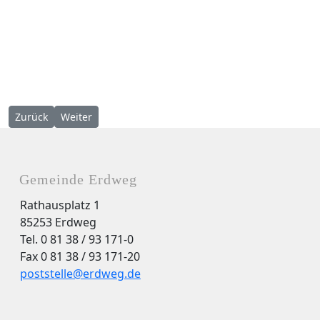
Vorheriger Beitrag: Amtsblatt Nr. 16 vom 13.6.2025
Nächster Beitrag: Amtsblatt Nr. 14 vom 22.05.2025
Zurück
Weiter
Gemeinde Erdweg
Rathausplatz 1
85253 Erdweg
Tel. 0 81 38 / 93 171-0
Fax 0 81 38 / 93 171-20
poststelle@erdweg.de