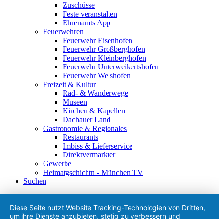
Zuschüsse
Feste veranstalten
Ehrenamts App
Feuerwehren
Feuerwehr Eisenhofen
Feuerwehr Großberghofen
Feuerwehr Kleinberghofen
Feuerwehr Unterweikertshofen
Feuerwehr Welshofen
Freizeit & Kultur
Rad- & Wanderwege
Museen
Kirchen & Kapellen
Dachauer Land
Gastronomie & Regionales
Restaurants
Imbiss & Lieferservice
Direktvermarkter
Gewerbe
Heimatgschichtn - München TV
Suchen
Diese Seite nutzt Website Tracking-Technologien von Dritten,
um ihre Dienste anzubieten, stetig zu verbessern und