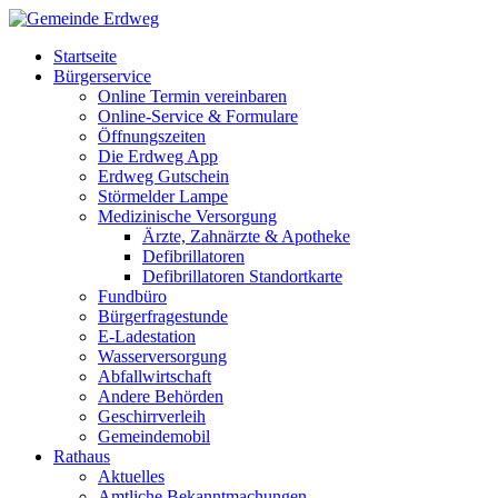
Startseite
Bürgerservice
Online Termin vereinbaren
Online-Service & Formulare
Öffnungszeiten
Die Erdweg App
Erdweg Gutschein
Störmelder Lampe
Medizinische Versorgung
Ärzte, Zahnärzte & Apotheke
Defibrillatoren
Defibrillatoren Standortkarte
Fundbüro
Bürgerfragestunde
E-Ladestation
Wasserversorgung
Abfallwirtschaft
Andere Behörden
Geschirrverleih
Gemeindemobil
Rathaus
Aktuelles
Amtliche Bekanntmachungen