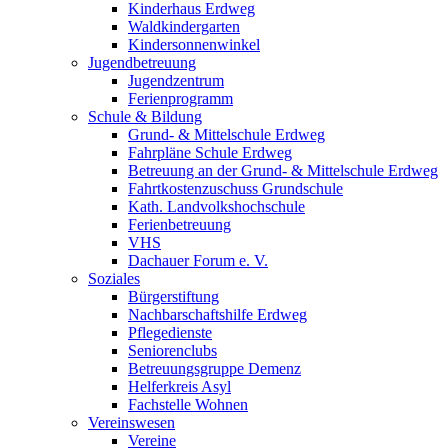
Kinderhaus Erdweg
Waldkindergarten
Kindersonnenwinkel
Jugendbetreuung
Jugendzentrum
Ferienprogramm
Schule & Bildung
Grund- & Mittelschule Erdweg
Fahrpläne Schule Erdweg
Betreuung an der Grund- & Mittelschule Erdweg
Fahrtkostenzuschuss Grundschule
Kath. Landvolkshochschule
Ferienbetreuung
VHS
Dachauer Forum e. V.
Soziales
Bürgerstiftung
Nachbarschaftshilfe Erdweg
Pflegedienste
Seniorenclubs
Betreuungsgruppe Demenz
Helferkreis Asyl
Fachstelle Wohnen
Vereinswesen
Vereine