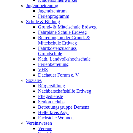
Kindersonnenwinkel
Jugendbetreuung
Jugendzentrum
Ferienprogramm
Schule & Bildung
Grund- & Mittelschule Erdweg
Fahrpläne Schule Erdweg
Betreuung an der Grund- &
Mittelschule Erdweg
Fahrtkostenzuschuss
Grundschule
Kath. Landvolkshochschule
Ferienbetreuung
VHS
Dachauer Forum e. V.
Soziales
Bürgerstiftung
Nachbarschaftshilfe Erdweg
Pflegedienste
Seniorenclubs
Betreuungsgruppe Demenz
Helferkreis Asyl
Fachstelle Wohnen
Vereinswesen
Vereine