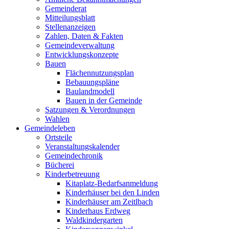
Gemeinderat
Mitteilungsblatt
Stellenanzeigen
Zahlen, Daten & Fakten
Gemeindeverwaltung
Entwicklungskonzepte
Bauen
Flächennutzungsplan
Bebauungspläne
Baulandmodell
Bauen in der Gemeinde
Satzungen & Verordnungen
Wahlen
Gemeindeleben
Ortsteile
Veranstaltungskalender
Gemeindechronik
Bücherei
Kinderbetreuung
Kitaplatz-Bedarfsanmeldung
Kinderhäuser bei den Linden
Kinderhäuser am Zeitlbach
Kinderhaus Erdweg
Waldkindergarten