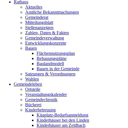
Rathaus
Aktuelles
Amtliche Bekanntmachungen
Gemeinderat
Mitteilungsblatt
Stellenanzeigen
Zahlen, Daten & Fakten
Gemeindeverwaltung
Entwicklungskonzepte
Bauen
Flächennutzungsplan
Bebauungspläne
Baulandmodell
Bauen in der Gemeinde
Satzungen & Verordnungen
Wahlen
Gemeindeleben
Ortsteile
Veranstaltungskalender
Gemeindechronik
Bücherei
Kinderbetreuung
Kitaplatz-Bedarfsanmeldung
Kinderhäuser bei den Linden
Kinderhäuser am Zeitlbach