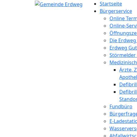
Startseite
Bürgerservice
Online Term
Online-Serv
Öffnungsze
Die Erdweg
Erdweg Gut
Störmelder
Medizinisc
Ärzte, 
Apothe
Defibri
Defibri
Standor
Fundbüro
Bürgerfrag
E-Ladestati
Wasserver
Abfallwirtsc