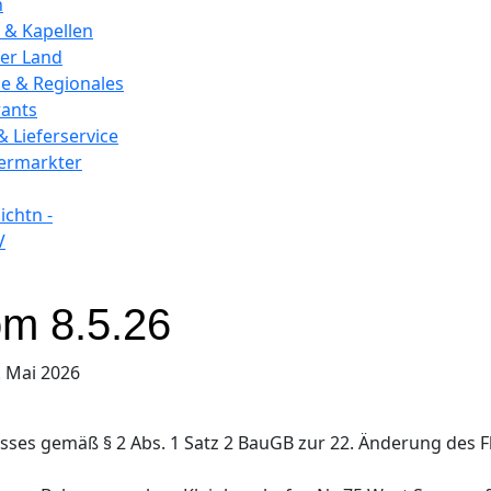
n
 & Kapellen
er Land
e & Regionales
rants
& Lieferservice
vermarkter
chtn -
V
om 8.5.26
. Mai 2026
sses gemäß § 2 Abs. 1 Satz 2 BauGB zur 22. Änderung des