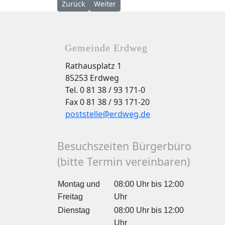
Vorheriger Beitrag: Amtsblatt Nr. 16 vom 13.5.26
Nächster Beitrag: Amtsblatt Nr. 14 vom
Zurück
Weiter
Gemeinde Erdweg
Rathausplatz 1
85253 Erdweg
Tel. 0 81 38 / 93 171-0
Fax 0 81 38 / 93 171-20
poststelle@erdweg.de
Besuchszeiten Bürgerbüro
(bitte Termin vereinbaren)
Montag und
08:00 Uhr bis 12:00
Freitag
Uhr
Dienstag
08:00 Uhr bis 12:00
Uhr