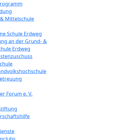
programm
ldung
& Mittelschule
äne Schule Erdweg
ung an der Grund- &
chule Erdweg
ostenzuschuss
chule
andvolkshochschule
betreuung
r Forum e. V.
tiftung
schaftshilfe
ienste
enclubs