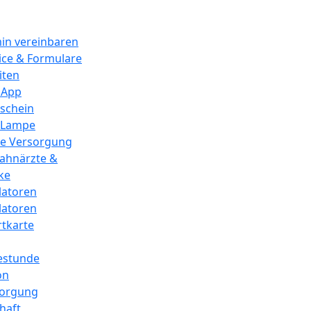
in vereinbaren
ice & Formulare
iten
 App
schein
 Lampe
he Versorgung
Zahnärzte &
ke
llatoren
llatoren
tkarte
estunde
on
sorgung
haft