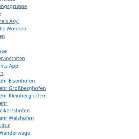
ungsgruppe
z
reis Asyl
elle Wohnen
en
sse
eranstalten
mts App
en
ehr Eisenhofen
ehr Großberghofen
ehr Kleinberghofen
ehr
eikertshofen
ehr Welshofen
ultur
 Wanderwege