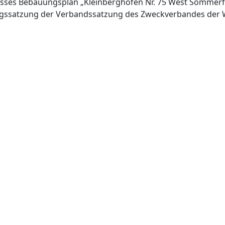
sses Bebauungsplan „Kleinberghofen Nr. 75 West Sommerfe
ngssatzung der Verbandssatzung des Zweckverbandes de