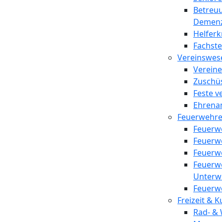
Betreu
Demen
Helferk
Fachst
Vereinswes
Vereine
Zuschü
Feste v
Ehrena
Feuerwehr
Feuerw
Feuerw
Feuerw
Feuerw
Unterw
Feuerw
Freizeit & K
Rad- &