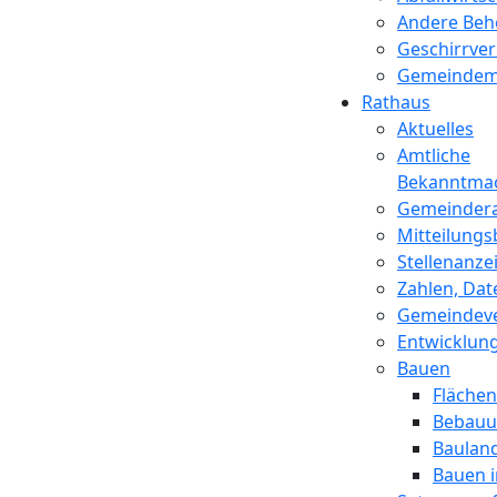
Andere Beh
Geschirrver
Gemeindem
Rathaus
Aktuelles
Amtliche
Bekanntma
Gemeinder
Mitteilungs
Stellenanze
Zahlen, Dat
Gemeindev
Entwicklun
Bauen
Fläche
Bebauu
Baulan
Bauen 