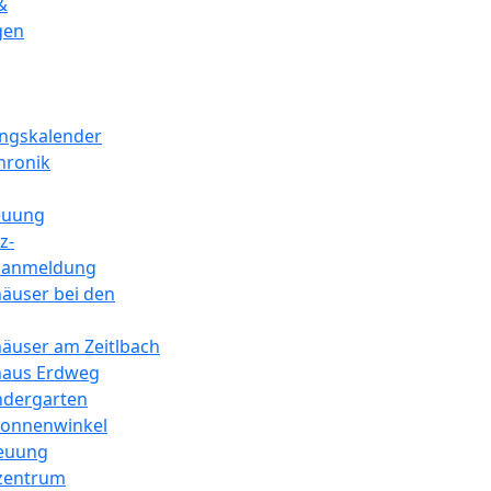
&
gen
ungskalender
hronik
euung
z-
sanmeldung
äuser bei den
äuser am Zeitlbach
haus Erdweg
ndergarten
sonnenwinkel
euung
zentrum