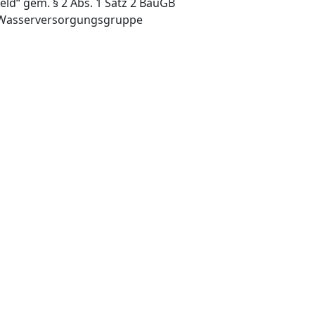
ld“ gem. § 2 Abs. 1 Satz 2 BauGB
r Wasserversorgungsgruppe