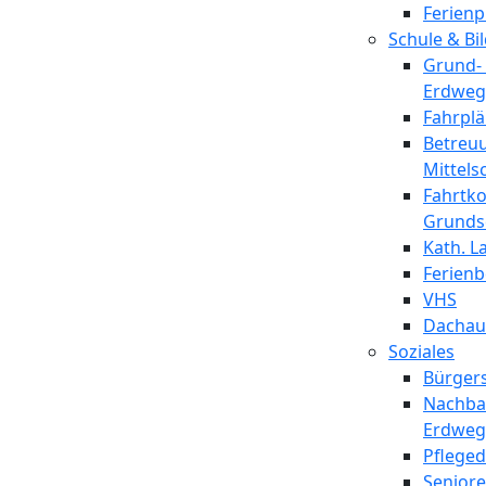
Ferien
Schule & Bi
Grund- 
Erdweg
Fahrpl
Betreu
Mittels
Fahrtk
Grunds
Kath. L
Ferien
VHS
Dachaue
Soziales
Bürgers
Nachbar
Erdweg
Pfleged
Senior