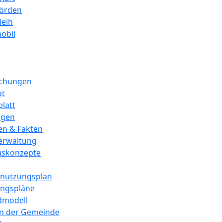
örden
leih
obil
chungen
at
blatt
igen
en & Fakten
erwaltung
gskonzepte
nnutzungsplan
ngspläne
dmodell
in der Gemeinde