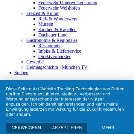
Feuerwehr Unterweikertshofen
Feuerwehr Welshofen
Freizeit & Kultur
Rad- & Wanderwege
Museen
Kirchen & Kapellen
Dachauer Land
Gastronomie & Regionales
Restaurants
Imbiss & Lieferservice
Direktvermarkter
Gewerbe
Heimatgschichtn - München TV
Suchen
Diese Seite nutzt Website Tracking-Technologien von Dritten,
um ihre Dienste anzubieten, stetig zu verbessern und
Werbung entsprechend der Interessen der Nutzer
anzuzeigen. Ich bin damit einverstanden und kann meine
Einwilligung jederzeit mit Wirkung für die Zukunft widerrufen
oder ändern.
VERWEIGERN
AKZEPTIEREN
MEHR