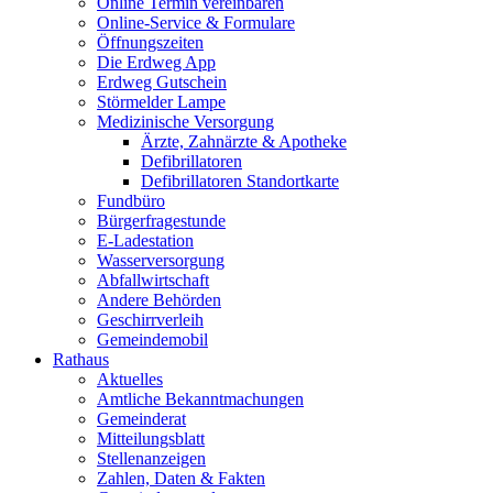
Online Termin vereinbaren
Online-Service & Formulare
Öffnungszeiten
Die Erdweg App
Erdweg Gutschein
Störmelder Lampe
Medizinische Versorgung
Ärzte, Zahnärzte & Apotheke
Defibrillatoren
Defibrillatoren Standortkarte
Fundbüro
Bürgerfragestunde
E-Ladestation
Wasserversorgung
Abfallwirtschaft
Andere Behörden
Geschirrverleih
Gemeindemobil
Rathaus
Aktuelles
Amtliche Bekanntmachungen
Gemeinderat
Mitteilungsblatt
Stellenanzeigen
Zahlen, Daten & Fakten