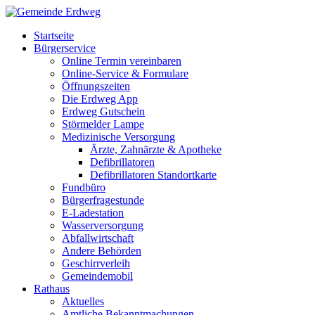
Startseite
Bürgerservice
Online Termin vereinbaren
Online-Service & Formulare
Öffnungszeiten
Die Erdweg App
Erdweg Gutschein
Störmelder Lampe
Medizinische Versorgung
Ärzte, Zahnärzte & Apotheke
Defibrillatoren
Defibrillatoren Standortkarte
Fundbüro
Bürgerfragestunde
E-Ladestation
Wasserversorgung
Abfallwirtschaft
Andere Behörden
Geschirrverleih
Gemeindemobil
Rathaus
Aktuelles
Amtliche Bekanntmachungen