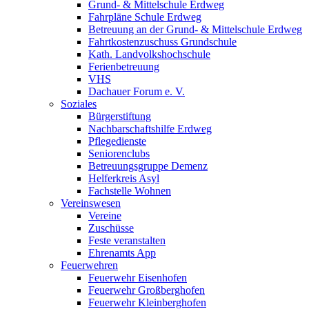
Grund- & Mittelschule Erdweg
Fahrpläne Schule Erdweg
Betreuung an der Grund- & Mittelschule Erdweg
Fahrtkostenzuschuss Grundschule
Kath. Landvolkshochschule
Ferienbetreuung
VHS
Dachauer Forum e. V.
Soziales
Bürgerstiftung
Nachbarschaftshilfe Erdweg
Pflegedienste
Seniorenclubs
Betreuungsgruppe Demenz
Helferkreis Asyl
Fachstelle Wohnen
Vereinswesen
Vereine
Zuschüsse
Feste veranstalten
Ehrenamts App
Feuerwehren
Feuerwehr Eisenhofen
Feuerwehr Großberghofen
Feuerwehr Kleinberghofen