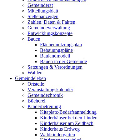
Gemeinderat
Mitteilungsblatt
Stellenanzeigen
Zahlen, Daten & Fakten
Gemeindeverwaltung
Entwicklungskonzepte
Bauen
Flächennutzungsplan
Bebauungspläne
Baulandmodell
Bauen in der Gemeinde
Satzungen & Verordnungen
Wahlen
Gemeindeleben
Ortsteile
Veranstaltungskalender
Gemeindechronik
Bücherei
Kinderbetreuung
Kitaplatz-Bedarfsanmeldung
Kinderhäuser bei den Linden
Kinderhäuser am Zeitlbach
Kinderhaus Erdweg
Waldkindergarten