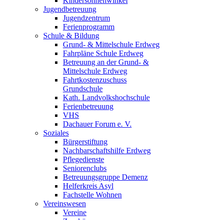
Kindersonnenwinkel
Jugendbetreuung
Jugendzentrum
Ferienprogramm
Schule & Bildung
Grund- & Mittelschule Erdweg
Fahrpläne Schule Erdweg
Betreuung an der Grund- &
Mittelschule Erdweg
Fahrtkostenzuschuss
Grundschule
Kath. Landvolkshochschule
Ferienbetreuung
VHS
Dachauer Forum e. V.
Soziales
Bürgerstiftung
Nachbarschaftshilfe Erdweg
Pflegedienste
Seniorenclubs
Betreuungsgruppe Demenz
Helferkreis Asyl
Fachstelle Wohnen
Vereinswesen
Vereine