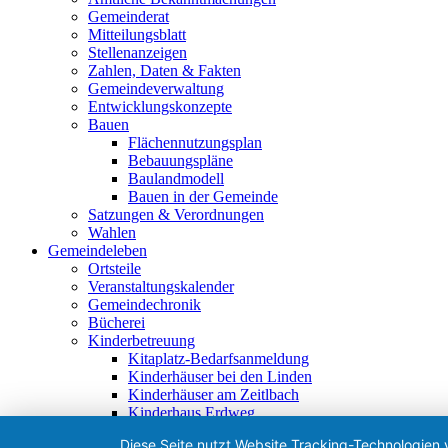
Gemeinderat
Mitteilungsblatt
Stellenanzeigen
Zahlen, Daten & Fakten
Gemeindeverwaltung
Entwicklungskonzepte
Bauen
Flächennutzungsplan
Bebauungspläne
Baulandmodell
Bauen in der Gemeinde
Satzungen & Verordnungen
Wahlen
Gemeindeleben
Ortsteile
Veranstaltungskalender
Gemeindechronik
Bücherei
Kinderbetreuung
Kitaplatz-Bedarfsanmeldung
Kinderhäuser bei den Linden
Kinderhäuser am Zeitlbach
Kinderhaus Erdweg
Waldkindergarten
Diese Seite nutzt Website Tracking-Technologien 