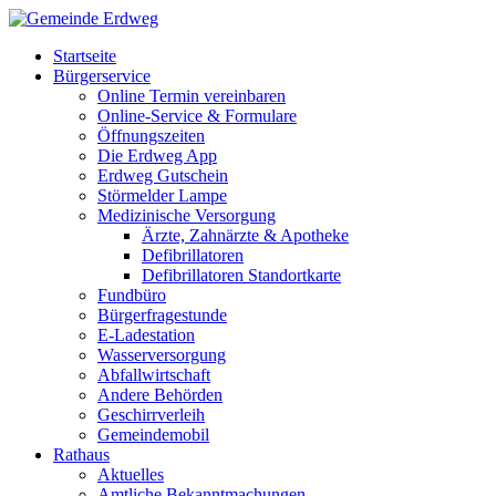
Startseite
Bürgerservice
Online Termin vereinbaren
Online-Service & Formulare
Öffnungszeiten
Die Erdweg App
Erdweg Gutschein
Störmelder Lampe
Medizinische Versorgung
Ärzte, Zahnärzte & Apotheke
Defibrillatoren
Defibrillatoren Standortkarte
Fundbüro
Bürgerfragestunde
E-Ladestation
Wasserversorgung
Abfallwirtschaft
Andere Behörden
Geschirrverleih
Gemeindemobil
Rathaus
Aktuelles
Amtliche Bekanntmachungen